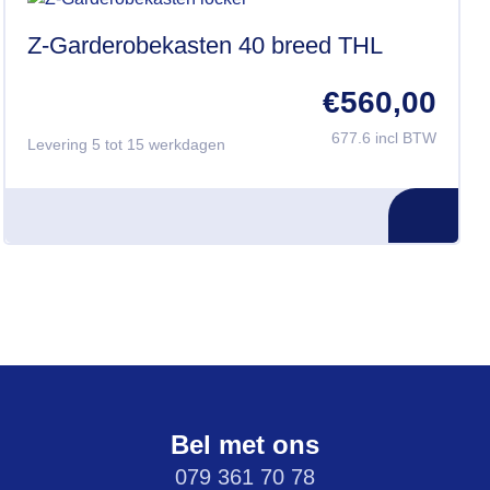
Z-Garderobekasten 40 breed THL
€
560,00
677.6 incl BTW
Levering 5 tot 15 werkdagen
Bel met ons
079 361 70 78