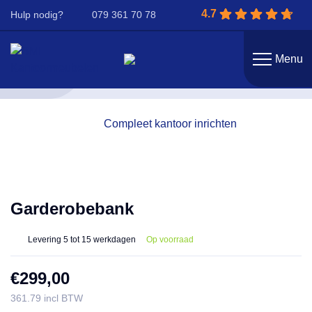
4.7
Hulp nodig?
079 361 70 78
Menu
Terug
Compleet kantoor inrichten
Garderobebank
Levering
5 tot 15 werkdagen
Op voorraad
€
299,00
361.79 incl BTW