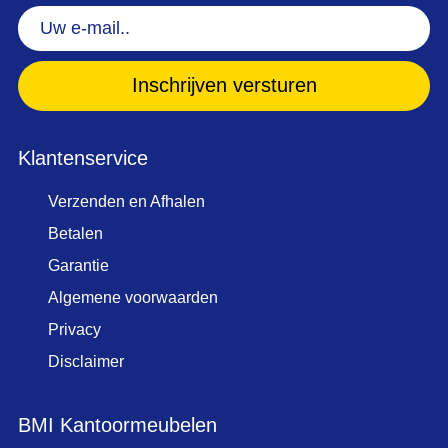
Uw
e-
mail..
(Vereist)
Klantenservice
Verzenden en Afhalen
Betalen
Garantie
Algemene voorwaarden
Privacy
Disclaimer
BMI Kantoormeubelen