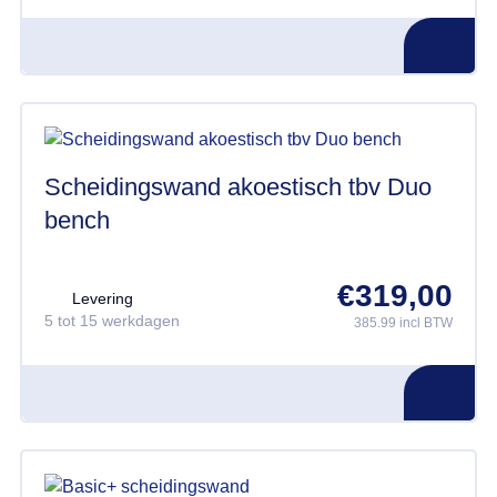
Scheidingswand akoestisch tbv Duo
bench
€
319,00
Levering
5 tot 15 werkdagen
385.99 incl BTW