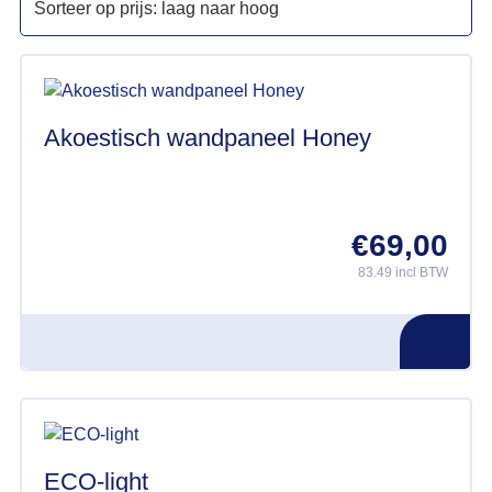
Akoestisch wandpaneel Honey
€
69,00
83.49 incl BTW
ECO-light