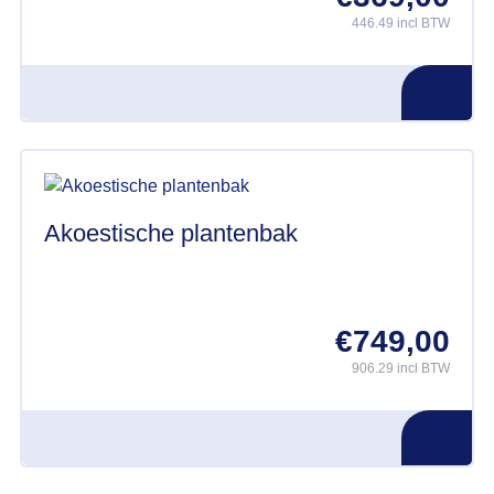
productpagina
446.49 incl BTW
Akoestische plantenbak
€
749,00
906.29 incl BTW