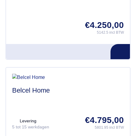
€
4.250,00
5142.5 incl BTW
Belcel Home
€
4.795,00
Levering
5 tot 15 werkdagen
5801.95 incl BTW