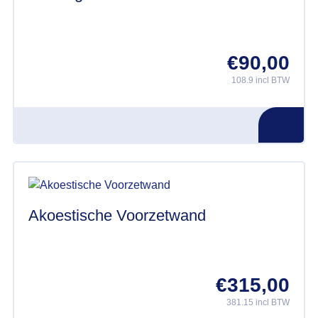
€
90,00
108.9 incl BTW
Akoestische Voorzetwand
€
315,00
381.15 incl BTW