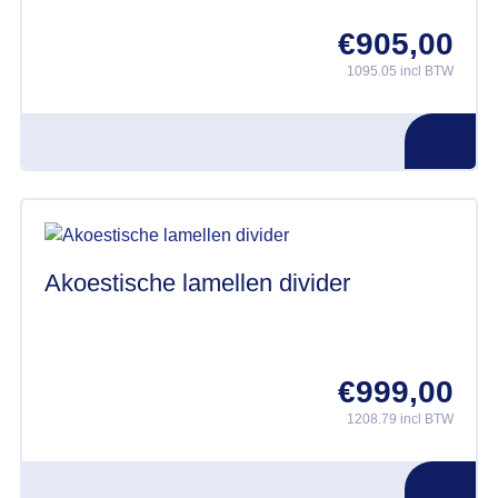
€
905,00
1095.05 incl BTW
Akoestische lamellen divider
€
999,00
1208.79 incl BTW