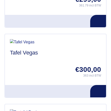
361.79 incl BTW
Tafel Vegas
€
300,00
363 incl BTW