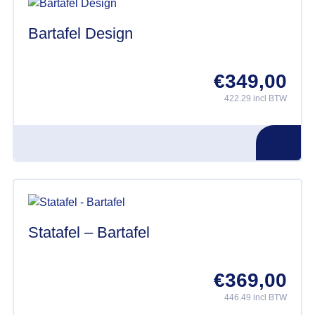
Bartafel Design
€
349,00
422.29 incl BTW
Statafel – Bartafel
€
369,00
446.49 incl BTW