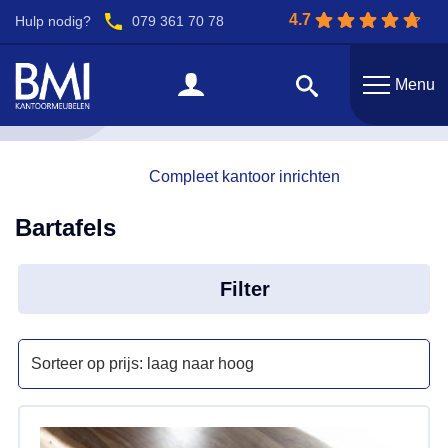
4.7
Hulp nodig?
079 361 70 78
Menu
Terug
Compleet kantoor inrichten
Bartafels
Filter