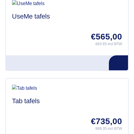
UseMe tafels
€
565,00
683.65 incl BTW
Tab tafels
€
735,00
889.35 incl BTW