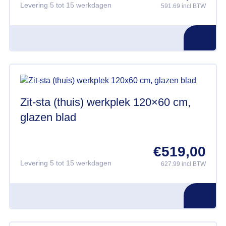
Levering 5 tot 15 werkdagen
591.69 incl BTW
Zit-sta (thuis) werkplek 120×60 cm,
glazen blad
€
519,00
Levering 5 tot 15 werkdagen
627.99 incl BTW