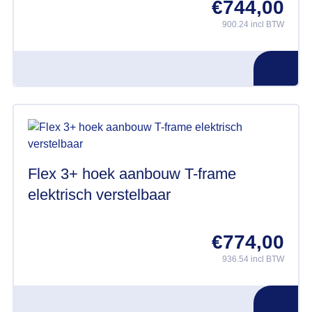
€
744,00
900.24 incl BTW
Flex 3+ hoek aanbouw T-frame
elektrisch verstelbaar
€
774,00
936.54 incl BTW