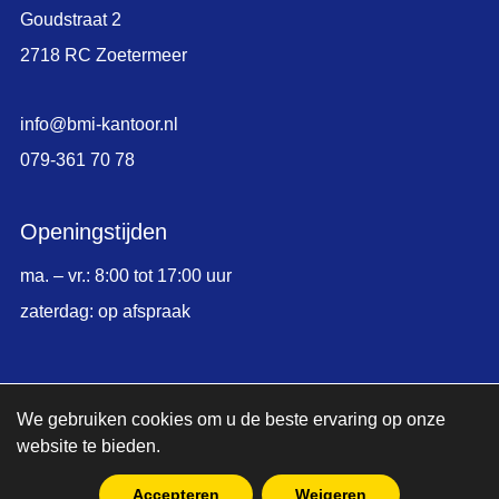
Goudstraat 2
2718 RC Zoetermeer
info@bmi-kantoor.nl
079-361 70 78
Openingstijden
ma. – vr.: 8:00 tot 17:00 uur
zaterdag: op afspraak
© Copyright 2026,
BMI Kantoormeubelen
We gebruiken cookies om u de beste ervaring op onze
website te bieden.
|
Sitemap
Accepteren
Weigeren