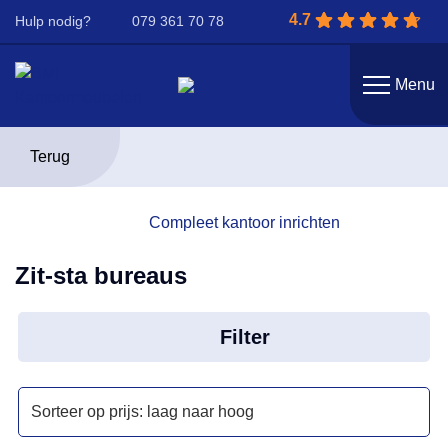
4.7
Hulp nodig?
079 361 70 78
Menu
Terug
Compleet kantoor inrichten
Zit-sta bureaus
Filter