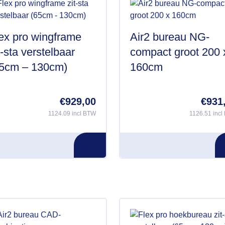
ex pro wingframe
Air2 bureau NG-
t-sta verstelbaar
compact groot 200 
5cm – 130cm)
160cm
€
929,00
€
931
1124.09 incl BTW
1126.51 inc