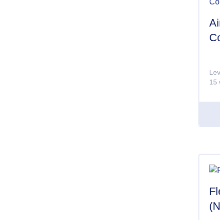
Ai
Co
Lev
15 
Fl
(N