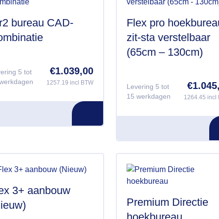
r2 bureau CAD-
Flex pro hoekburea
mbinatie
zit-sta verstelbaar
(65cm – 130cm)
€
1.039,00
ering 5 tot
werkdagen
1257.19 incl BTW
€
1.045
Levering 5 tot
15 werkdagen
1264.45 incl
ex 3+ aanbouw
Premium Directie
ieuw)
hoekbureau