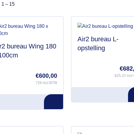
l 1 – 15
Air2 bureau L-
r2 bureau Wing 180
opstelling
 100cm
€
682
€
600,00
825.22 inc
726 incl BTW