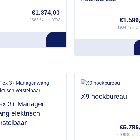
€
1.374,00
€
1.599
1662.54 incl BTW
1934.79 incl
X9 hoekbureau
ex 3+ Manager
ng elektrisch
rstelbaar
€
5.785
6999.85 incl