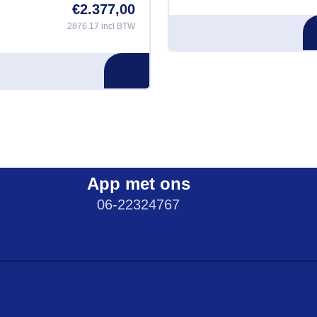
€
2.377,00
2876.17 incl BTW
App met ons
06-22324767