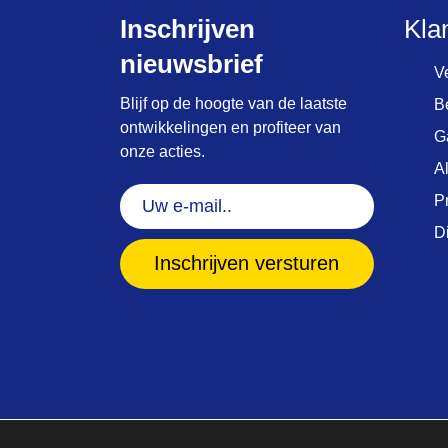
Inschrijven
Kla
nieuwsbrief
V
Blijf op de hoogte van de laatste
B
ontwikkelingen en profiteer van
G
onze acties.
A
Uw
P
e-
D
mail..
(Vereist)