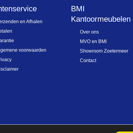
ntenservice
BMI
Kantoormeubelen
erzenden en Afhalen
etalen
Over ons
arantie
MVO en BMI
lgemene voorwaarden
Showroom Zoetermeer
rivacy
Contact
isclaimer