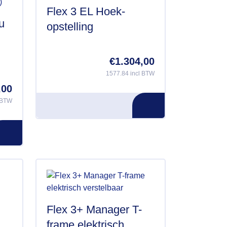
Flex 3 EL Hoek-
u
opstelling
€
1.304,00
1577.84 incl BTW
,00
 BTW
Flex 3+ Manager T-
frame elektrisch