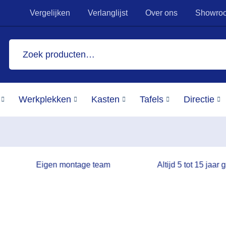
Vergelijken
Verlanglijst
Over ons
Showro
Zoeken
naar:
Werkplekken
Kasten
Tafels
Directie
Eigen montage team
Altijd 5 tot 15 jaar 