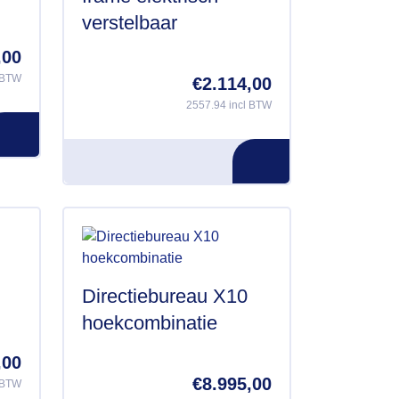
verstelbaar
,00
 BTW
€
2.114,00
2557.94 incl BTW
Directiebureau X10
hoekcombinatie
,00
€
8.995,00
 BTW