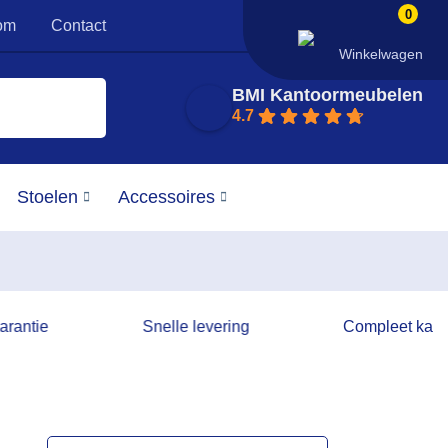
0
om
Contact
Winkelwagen
BMI Kantoormeubelen
4.7
Stoelen
Accessoires
garantie
Snelle levering
Compleet kanto