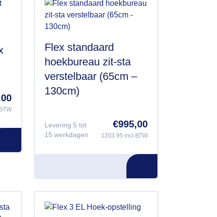
Flex standaard
x
hoekbureau zit-sta
verstelbaar (65cm –
130cm)
,00
l BTW
€
995,00
Levering 5 tot
15 werkdagen
1203.95 incl BTW