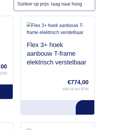
Flex 3+ hoek
aanbouw T-frame
elektrisch verstelbaar
,00
l BTW
€
774,00
936.54 incl BTW