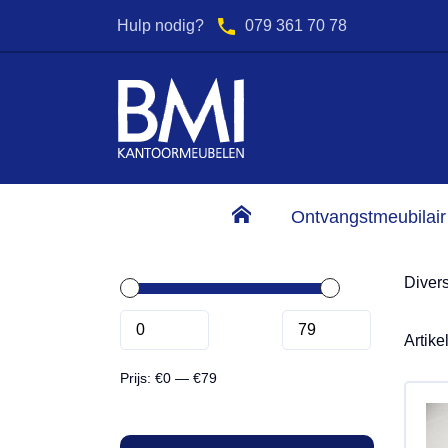
Hulp nodig?
079 361 70 78
2000 m2 Showroom
Advies & expertise
K
Ontvangstmeubilair
Prijs
Diver
Artike
Prijs:
€0
—
€79