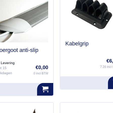
Kabelgrip
oergoot anti-slip
€
6
Levering
€
0,00
7.26 inc
ot 15
Dit
rkdagen
0 incl BTW
product
heeft
meerdere
variaties.
Deze
optie