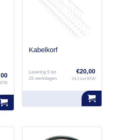
Kabelkorf
€
20,00
Levering 5 tot
,00
15 werkdagen
24.2 incl BTW
l BTW