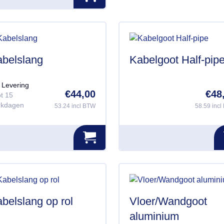
optie
kan
gekozen
worden
op
belslang
Kabelgoot Half-pip
de
productpagina
Levering
€
44,00
€
48
ot 15
rkdagen
53.24 incl BTW
58.59 inc
duct
ft
erdere
iaties.
ze
ie
n
belslang op rol
Vloer/Wandgoot
kozen
aluminium
rden