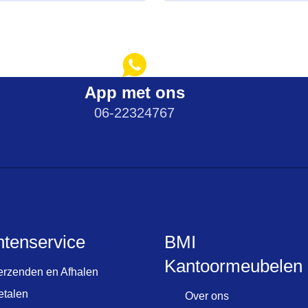
erdere
iaties.
ze
ie
n
kozen
App met ons
rden
06-22324767
oductpagina
ntenservice
BMI
Kantoormeubelen
erzenden en Afhalen
etalen
Over ons