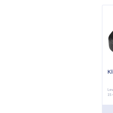
Kl
Lev
15 