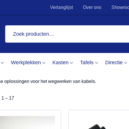
Verlanglijst
Over ons
Showro
Zoeken
naar:
Eigen montage team
Altijd 5 tot 15 jaar 
abelmanagement
Werkplekken
Kasten
Tafels
Directie
se oplossingen voor het wegwerken van kabels.
l 1 – 17