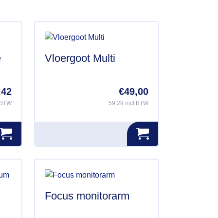
de
productpagina
e
Vloergoot Multi
,42
€
49,00
l BTW
59.29 incl BTW
Focus monitorarm