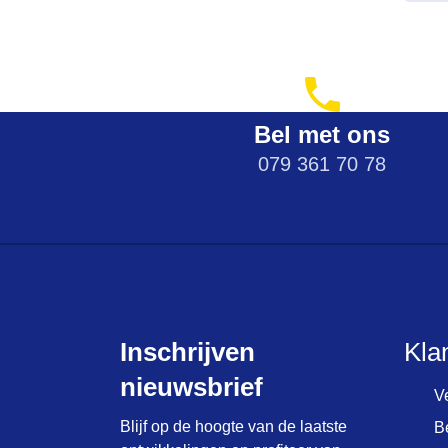
me
var
De
opt
ka
ge
Bel met ons
wo
079 361 70 78
op
de
pr
Inschrijven
Kla
nieuwsbrief
V
Blijf op de hoogte van de laatste
B