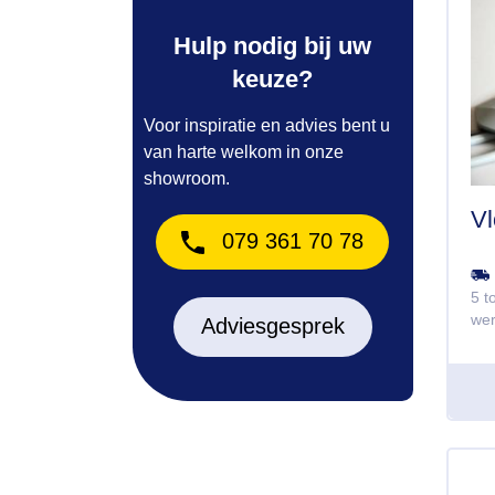
Hulp nodig bij uw
keuze?
Voor inspiratie en advies bent u
van harte welkom in onze
showroom.
Vl
079 361 70 78
5 t
we
Adviesgesprek