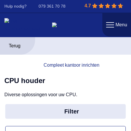
4.7
Hulp nodig?
079 361 70 78
Menu
Terug
Compleet kantoor inrichten
CPU houder
Diverse oplossingen voor uw CPU.
Filter