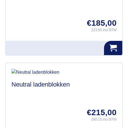
€
185,00
223.85 incl BTW
Neutral ladenblokken
€
215,00
260.15 incl BTW
Dit