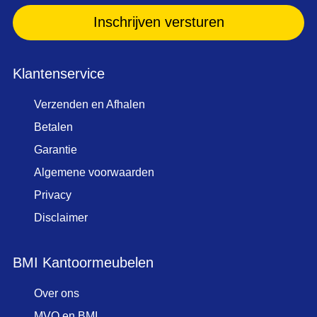
mail..
(Vereist)
Klantenservice
Verzenden en Afhalen
Betalen
Garantie
Algemene voorwaarden
Privacy
Disclaimer
BMI Kantoormeubelen
Over ons
MVO en BMI