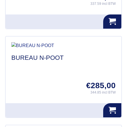
337.59 incl BTW
BUREAU N-POOT
€
285,00
344.85 incl BTW