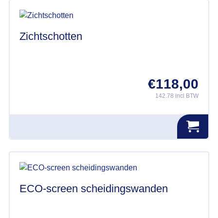
Zichtschotten
€
118,00
142.78 incl BTW
Dit
product
heeft
meerdere
variaties.
Deze
optie
kan
ECO-screen scheidingswanden
gekozen
worden