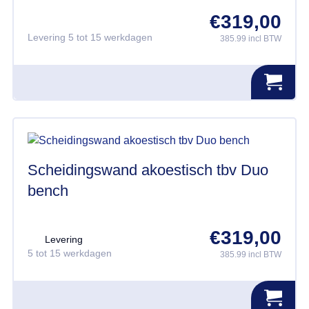
€
319,00
Levering 5 tot 15 werkdagen
385.99 incl BTW
Scheidingswand akoestisch tbv Duo
bench
€
319,00
Levering
5 tot 15 werkdagen
385.99 incl BTW