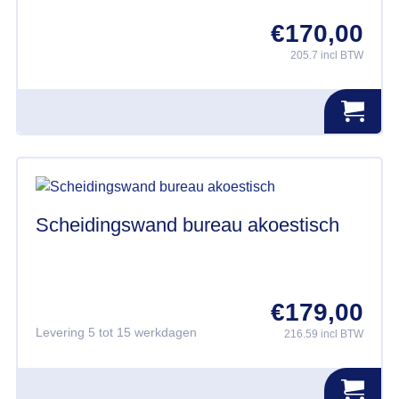
op
€
170,00
de
productpagina
205.7 incl BTW
Scheidingswand bureau akoestisch
€
179,00
Levering 5 tot 15 werkdagen
216.59 incl BTW