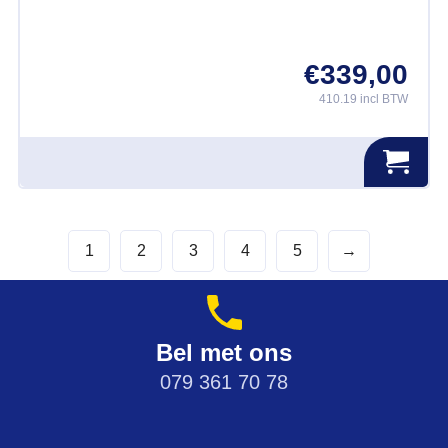
worden
op
€
339,00
de
productpagina
410.19 incl BTW
1
2
3
4
5
→
Bel met ons
079 361 70 78