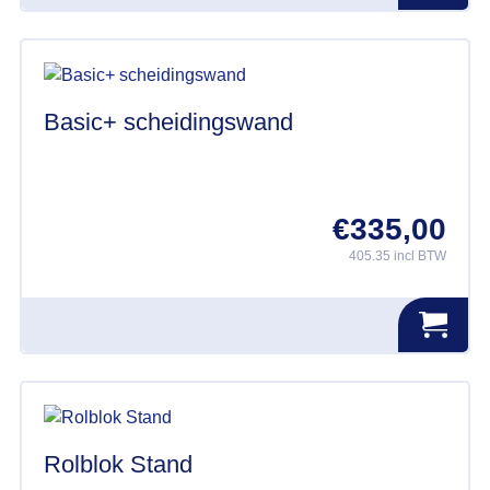
Basic+ scheidingswand
€
335,00
405.35 incl BTW
Dit
product
heeft
meerdere
variaties.
Deze
optie
kan
Rolblok Stand
gekozen