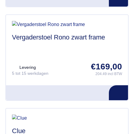
Vergaderstoel Rono zwart frame
€
169,00
Levering
5 tot 15 werkdagen
204.49 incl BTW
Clue