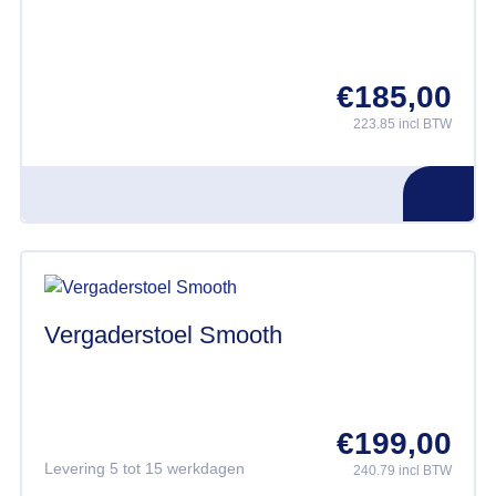
€
185,00
223.85 incl BTW
Vergaderstoel Smooth
€
199,00
Levering 5 tot 15 werkdagen
240.79 incl BTW