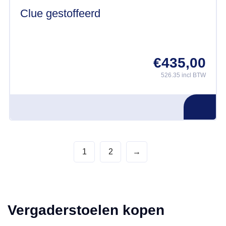
Clue gestoffeerd
€
435,00
526.35 incl BTW
1
2
→
Vergaderstoelen kopen