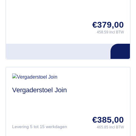
€
379,00
458.59 incl BTW
Vergaderstoel Join
€
385,00
Levering 5 tot 15 werkdagen
465.85 incl BTW