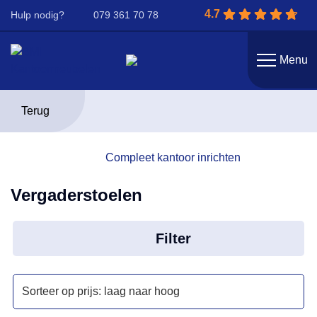
4.7
Hulp nodig?
079 361 70 78
Menu
Terug
Compleet kantoor inrichten
Vergaderstoelen
Filter