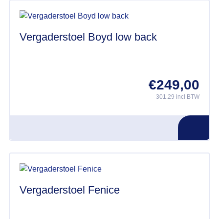
Deze
optie
kan
Vergaderstoel Boyd low back
gekozen
worden
op
€
249,00
de
productpagina
301.29 incl BTW
Vergaderstoel Fenice