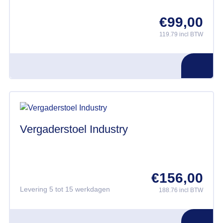
€
99,00
119.79 incl BTW
Vergaderstoel Industry
€
156,00
Levering 5 tot 15 werkdagen
188.76 incl BTW