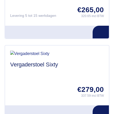
€
265,00
Levering 5 tot 15 werkdagen
320.65 incl BTW
Vergaderstoel Sixty
€
279,00
337.59 incl BTW