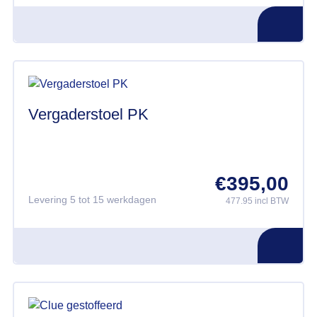
Vergaderstoel PK
€
395,00
Levering 5 tot 15 werkdagen
477.95 incl BTW