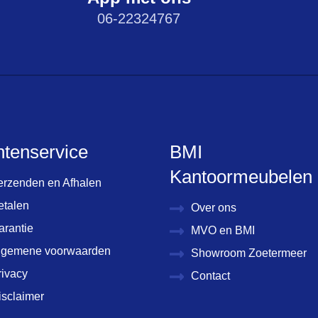
06-22324767
ntenservice
BMI
Kantoormeubelen
erzenden en Afhalen
etalen
Over ons
arantie
MVO en BMI
lgemene voorwaarden
Showroom Zoetermeer
rivacy
Contact
isclaimer