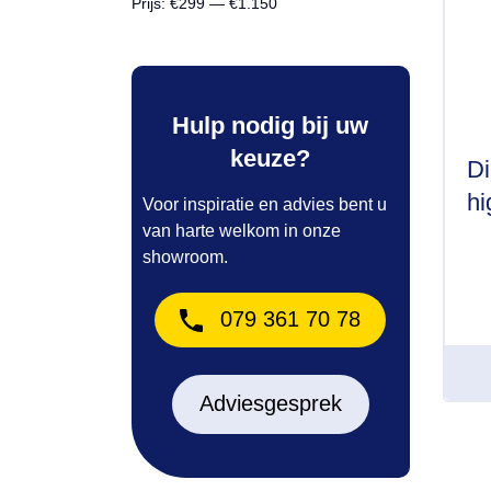
Prijs:
€299
—
€1.150
Hulp nodig bij uw
keuze?
Di
hi
Voor inspiratie en advies bent u
van harte welkom in onze
showroom.
079 361 70 78
Adviesgesprek