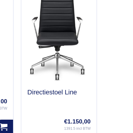
Directiestoel Line
,00
l BTW
€
1.150,00
1391.5 incl BTW