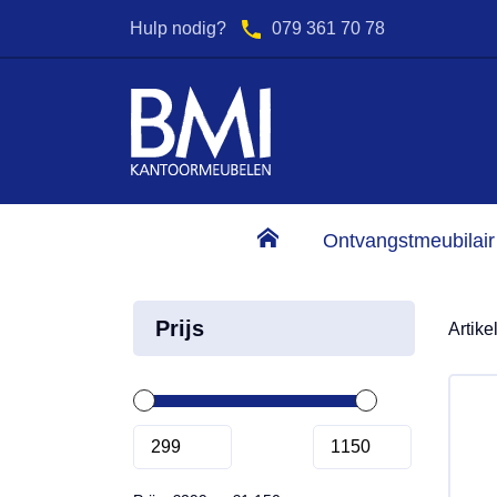
Hulp nodig?
079 361 70 78
2000 m2 Showroom
Advies & expertise
Directiestoelen
Ontvangstmeubilair
Prijs
Artike