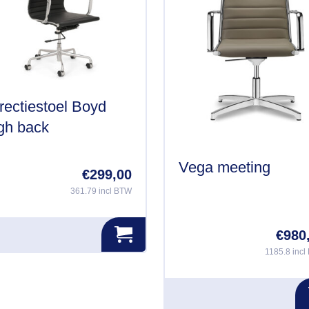
rectiestoel Boyd
gh back
Vega meeting
€
299,00
361.79 incl BTW
€
980
1185.8 inc