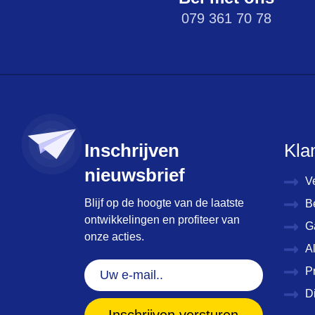
079 361 70 78
Inschrijven
Kla
nieuwsbrief
V
Blijf op de hoogte van de laatste
B
ontwikkelingen en profiteer van
G
onze acties.
A
Uw
P
e-
D
mail..