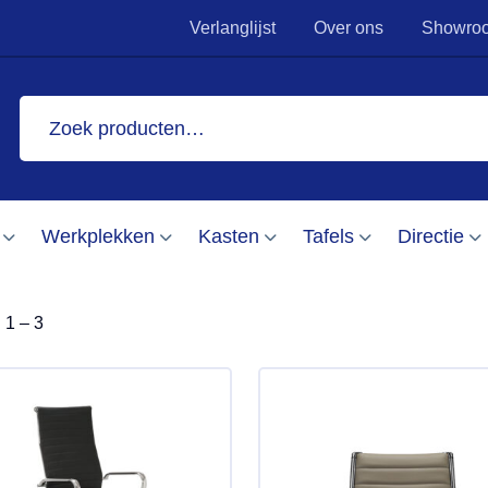
Verlanglijst
Over ons
Showro
Zoeken
naar:
Eigen montage team
Altijd 5 tot 15 jaar 
Werkplekken
Kasten
Tafels
Directie
l 1 – 3