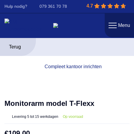
4.7
Hulp nodig?
079 361 70 78
Menu
Terug
Compleet kantoor inrichten
Monitorarm model T-Flexx
Levering
5 tot 15 werkdagen
Op voorraad
€
109,00