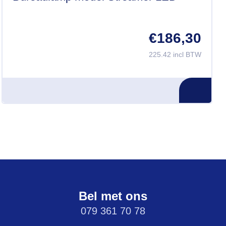
€
186,30
225.42 incl BTW
Bel met ons
079 361 70 78