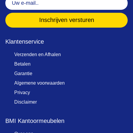
Uw
e-
mail..
(Vereist)
Klantenservice
Verzenden en Afhalen
Betalen
Garantie
Algemene voorwaarden
Privacy
Disclaimer
BMI Kantoormeubelen