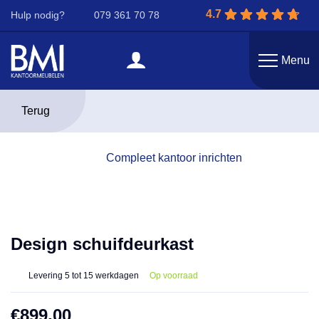
4.7
Hulp nodig?
079 361 70 78
Menu
Terug
Compleet kantoor inrichten
Design schuifdeurkast
Levering
5 tot 15 werkdagen
Op voorraad
€
899,00