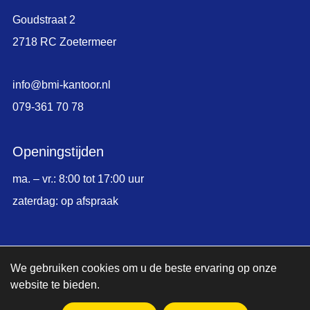
Goudstraat 2
2718 RC Zoetermeer
info@bmi-kantoor.nl
079-361 70 78
Openingstijden
ma. – vr.: 8:00 tot 17:00 uur
zaterdag: op afspraak
© Copyright 2026,
BMI Kantoormeubelen
We gebruiken cookies om u de beste ervaring op onze
website te bieden.
|
Sitemap