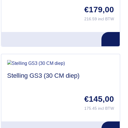
€
179,00
216.59 incl BTW
Stelling GS3 (30 CM diep)
€
145,00
175.45 incl BTW