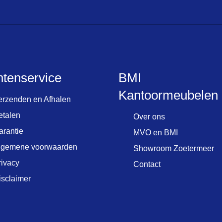
ntenservice
BMI
Kantoormeubelen
erzenden en Afhalen
etalen
Over ons
arantie
MVO en BMI
lgemene voorwaarden
Showroom Zoetermeer
rivacy
Contact
isclaimer