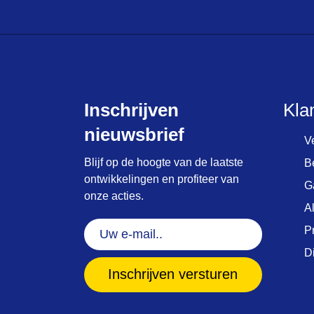
Inschrijven
Kla
nieuwsbrief
V
Blijf op de hoogte van de laatste
B
ontwikkelingen en profiteer van
G
onze acties.
A
Uw
P
e-
D
mail..
(Vereist)