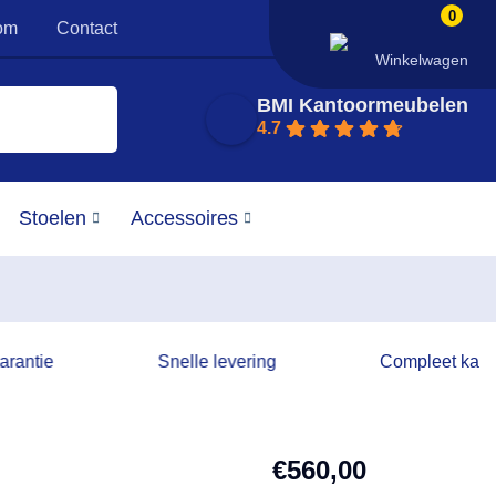
0
om
Contact
Winkelwagen
BMI Kantoormeubelen
4.7
Stoelen
Accessoires
garantie
Snelle levering
Compleet kanto
€
560,00