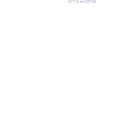
677.6 incl BTW