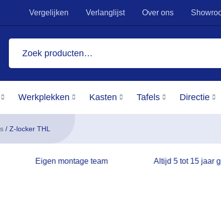
Vergelijken
Verlanglijst
Over ons
Showro
Zoeken
naar:
Werkplekken
Kasten
Tafels
Directie
rs
/ Z-locker THL
Eigen montage team
Altijd 5 tot 15 jaar 