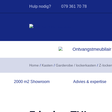
Hulp nodig?
079 361 70 78
Ontvangstmeubilair
Home
/
Kasten
/
Garderobe / lockerkasten
/
Z-locke
2000 m2 Showroom
Advies & expertise