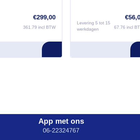
€
299,00
€
56,
Levering 5 tot 15
361.79 incl BTW
67.76 incl B
werkdagen
App met ons
06-22324767